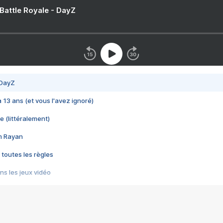
 Battle Royale - DayZ
 DayZ
 a 13 ans (et vous l'avez ignoré)
e (littéralement)
im Rayan
 toutes les règles
s les jeux vidéo
us choquant de Rockstar ? - Le scandale BULLY
e plus moche de Steam