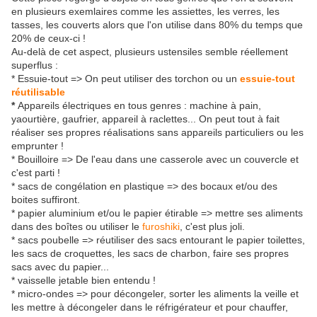
en plusieurs exemlaires comme les assiettes, les verres, les
tasses, les couverts alors que l'on utilise dans 80% du temps que
20% de ceux-ci !
Au-delà de cet aspect, plusieurs ustensiles semble réellement
superflus :
* Essuie-tout => On peut utiliser des torchon ou un
essuie-tout
réutilisable
*
Appareils électriques en tous genres : machine à pain,
yaourtière, gaufrier, appareil à raclettes... On peut tout à fait
réaliser ses propres réalisations sans appareils particuliers ou les
emprunter !
* Bouilloire => De l'eau dans une casserole avec un couvercle et
c'est parti !
* sacs de congélation en plastique => des bocaux et/ou des
boites suffiront.
* papier aluminium et/ou le papier étirable => mettre ses aliments
dans des boîtes ou utiliser le
furoshiki
, c'est plus joli.
* sacs poubelle => réutiliser des sacs entourant le papier toilettes,
les sacs de croquettes, les sacs de charbon, faire ses propres
sacs avec du papier...
* vaisselle jetable bien entendu !
* micro-ondes => pour décongeler, sorter les aliments la veille et
les mettre à décongeler dans le réfrigérateur et pour chauffer,