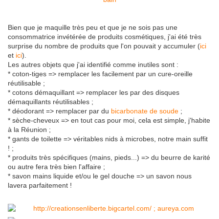
Bien que je maquille très peu et que je ne sois pas une
consommatrice invétérée de produits cosmétiques, j'ai été très
surprise du nombre de produits que l'on pouvait y accumuler (
ici
et
ici
).
Les autres objets que j'ai identifié comme inutiles sont :
* coton-tiges => remplacer les facilement par un cure-oreille
réutilisable ;
* cotons démaquillant => remplacer les par des disques
démaquillants réutilisables ;
* déodorant => remplacer par du
bicarbonate de soude
;
* sèche-cheveux => en tout cas pour moi, cela est simple, j'habite
à la Réunion ;
* gants de toilette => véritables nids à microbes, notre main suffit
! ;
* produits très spécifiques (mains, pieds...) => du beurre de karité
ou autre fera très bien l'affaire ;
* savon mains liquide et/ou le gel douche => un savon nous
lavera parfaitement !