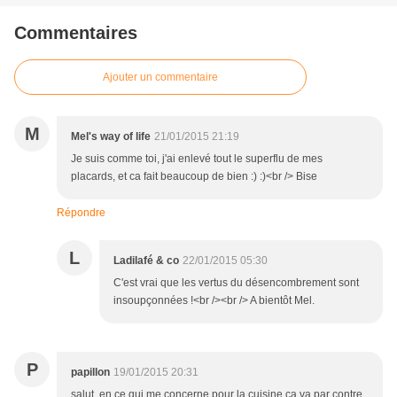
Commentaires
Ajouter un commentaire
M
Mel's way of life
21/01/2015 21:19
Je suis comme toi, j'ai enlevé tout le superflu de mes
placards, et ca fait beaucoup de bien :) :)<br /> Bise
Répondre
L
Ladilafé & co
22/01/2015 05:30
C'est vrai que les vertus du désencombrement sont
insoupçonnées !<br /><br /> A bientôt Mel.
P
papillon
19/01/2015 20:31
salut, en ce qui me concerne pour la cuisine ca va par contre