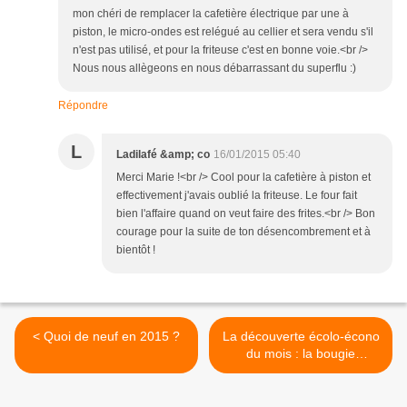
mon chéri de remplacer la cafetière électrique par une à
piston, le micro-ondes est relégué au cellier et sera vendu s'il
n'est pas utilisé, et pour la friteuse c'est en bonne voie.<br />
Nous nous allègeons en nous débarrassant du superflu :)
Répondre
L
Ladilafé &amp; co
16/01/2015 05:40
Merci Marie !<br /> Cool pour la cafetière à piston et
effectivement j'avais oublié la friteuse. Le four fait
bien l'affaire quand on veut faire des frites.<br /> Bon
courage pour la suite de ton désencombrement et à
bientôt !
< Quoi de neuf en 2015 ?
La découverte écolo-écono
du mois : la bougie
réutilisable à l'infini >