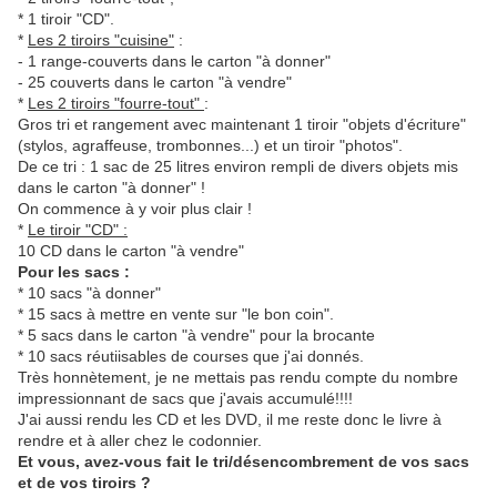
* 1 tiroir "CD".
*
Les 2 tiroirs "cuisine"
:
- 1 range-couverts dans le carton "à donner"
- 25 couverts dans le carton "à vendre"
*
Les 2 tiroirs "fourre-tout"
:
Gros tri et rangement avec maintenant 1 tiroir "objets d'écriture"
(stylos, agraffeuse, trombonnes...) et un tiroir "photos".
De ce tri : 1 sac de 25 litres environ rempli de divers objets mis
dans le carton "à donner" !
On commence à y voir plus clair !
*
Le tiroir "CD" :
10 CD dans le carton "à vendre"
Pour les sacs :
* 10 sacs "à donner"
* 15 sacs à mettre en vente sur "le bon coin".
* 5 sacs dans le carton "à vendre" pour la brocante
* 10 sacs réutiisables de courses que j'ai donnés.
Très honnètement, je ne mettais pas rendu compte du nombre
impressionnant de sacs que j'avais accumulé!!!!
J'ai aussi rendu les CD et les DVD, il me reste donc le livre à
rendre et à aller chez le codonnier.
Et vous, avez-vous fait le tri/désencombrement de vos sacs
et de vos tiroirs ?