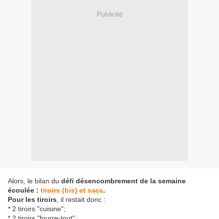
Publicité
Alors, le bilan du
défi désencombrement de la semaine
écoulée :
tiroirs (bis) et sacs
.
Pour les tiroirs
, il restait donc :
* 2 tiroirs "cuisine";
* 2 tiroirs "fourre-tout";