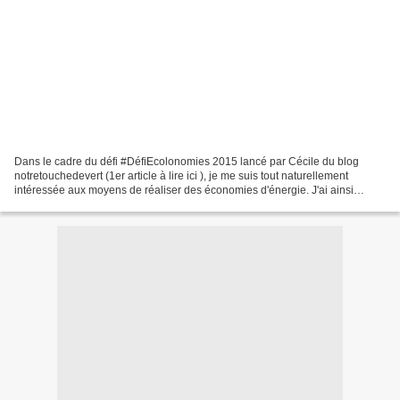
Dans le cadre du défi #DéfiEcolonomies 2015 lancé par Cécile du blog
notretouchedevert (1er article à lire ici ), je me suis tout naturellement
intéressée aux moyens de réaliser des économies d'énergie. J'ai ainsi
découvert, une strat-up française, appelée...