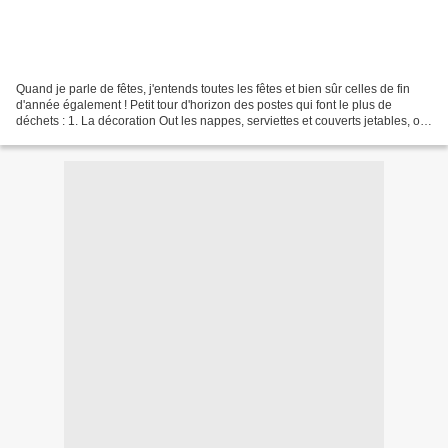
Quand je parle de fêtes, j'entends toutes les fêtes et bien sûr celles de fin
d'année également ! Petit tour d'horizon des postes qui font le plus de
déchets : 1. La décoration Out les nappes, serviettes et couverts jetables, on
choisit une belle nappe...