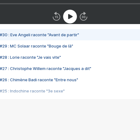
#30 : Eve Angeli raconte "Avant de partir"
#29 : MC Solaar raconte "Bouge de là"
28 : Lorie raconte "Je vais vite"
#27 : Christophe Willem raconte "Jacques a dit"
#26 : Chimène Badi raconte "Entre nous"
#25 : Indochine raconte "3e sexe"
#24 : Zaho raconte "C'est chelou"
#23 : Patrick Bruel raconte "Au café des délices"
#22 : Kyo raconte "Le chemin"
#21 : Nolwenn Leroy raconte "Cassé"