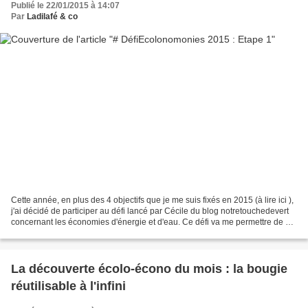
Publié le 22/01/2015 à 14:07
Par
Ladilafé & co
Cette année, en plus des 4 objectifs que je me suis fixés en 2015 (à lire ici ),
j'ai décidé de participer au défi lancé par Cécile du blog notretouchedevert
concernant les économies d'énergie et d'eau. Ce défi va me permettre de me
concentrer sur ces...
La découverte écolo-écono du mois : la bougie
réutilisable à l'infini