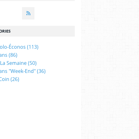
ORIES
colo-Éconos
(113)
ans
(86)
 La Semaine
(50)
ans "week-End"
(36)
Coin
(26)