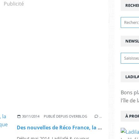
Publicité
RECHE
NEWSL
LADIL
Bons pl
l'île de
À PRO
30/11/2014
PUBLIÉ DEPUIS OVERBLOG
…
Des nouvelles de Réco France, la consigne de bouteilles en plastique se développe !
Début mai 2014, Ladilafé & co vous