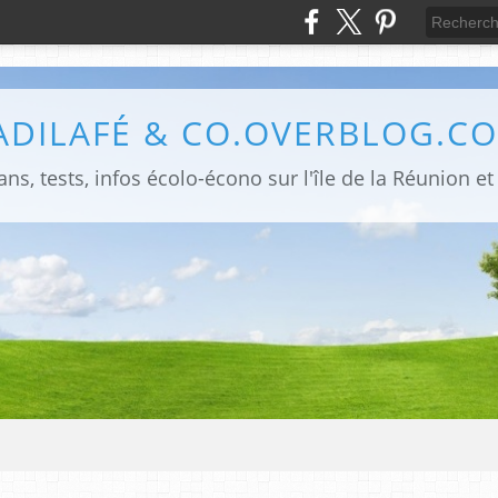
ADILAFÉ & CO.OVERBLOG.C
ns, tests, infos écolo-écono sur l'île de la Réunion et 