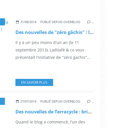
,
INFOS ÉCOLO-ÉCONOS
31/08/2014
PUBLIÉ DEPUIS OVERBLOG
…
Des nouvelles de "zéro gâchis" : la strat-up bretonne se développe !
Il y a un peu moins d'un an (le 11
septembre 2013), Ladilafé & co vous
présentait l'initiative de "zéro gachis"...
EN SAVOIR PLUS
27/07/2014
PUBLIÉ DEPUIS OVERBLOG
…
Des nouvelles de Terracycle : brigade des mégots et poubelle zéro déchet en marche
Quand le blog a commencé, l'un des