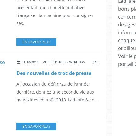
Ladilafé
présentait une chouette initiative
bons pl
française : la machine pour consigner
concern
ses...
des ges
informa
chaque 
EN SAVOIR PLUS
et ailleu
Voir le 
31/10/2014
PUBLIÉ DEPUIS OVERBLOG
…
portail
Des nouvelles de troc de presse
A l'occasion du défi n°29 de l'année
dernière, donnez une seconde vie aux
magazines en août 2013, Ladilafé & co...
EN SAVOIR PLUS