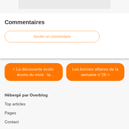
Commentaires
Ajouter un commentaire
< La découverte écolo-
Les bonnes affaires de la
écono du mois : la
semaine n°26 >
Giradora, la machine à
laver la plus économe au
monde
Hébergé par Overblog
Top articles
Pages
Contact