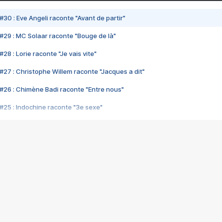
#30 : Eve Angeli raconte "Avant de partir"
#29 : MC Solaar raconte "Bouge de là"
28 : Lorie raconte "Je vais vite"
#27 : Christophe Willem raconte "Jacques a dit"
#26 : Chimène Badi raconte "Entre nous"
#25 : Indochine raconte "3e sexe"
#24 : Zaho raconte "C'est chelou"
#23 : Patrick Bruel raconte "Au café des délices"
#22 : Kyo raconte "Le chemin"
#21 : Nolwenn Leroy raconte "Cassé"
#20 : Patrick Hernandez raconte "Born to be alive"
#19 : Lorie raconte "Près de moi"