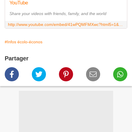
YouTube
Share your videos with friends, family, and the world
http://www.youtube.com/embed/41wPQMFMXwc?html5=1&autoplay=1&vq=medium&eurl=http://www.consoglobe.com/herbiers-commune-sans-pesticide-cg/2&start=29
#Infos écolo-éconos
Partager