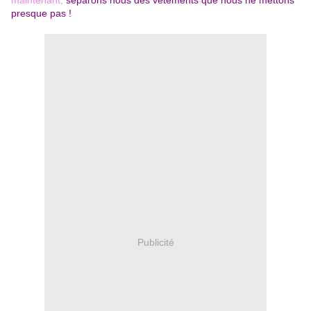
maintenant,
séparons nous des vêtements que nous ne mettons
presque pas !
Publicité