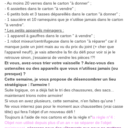
- Au moins 20 verres dans le carton "à donner" ;
- 6 assiettes dans le carton "à vendre" ;
- 6 petits bols et 3 tasses dépareillés dans le carton "à donner" ;
- 1 saucière et 10 ramequins que je n'utilise jamais dans le carton
"à vendre".
* Les petits appareils ménagers :
- 1 appareil à gauffres dans le carton " à vendre" ;
- 1 robot mixeur/centrifugeuse dans le carton "à réparer" car il
manque juste un joint mais au vu du prix du joint (+ cher que
l'appareil neuf!), je vais attendre la fin du défi pour voir si je le
retrouve sinon, j'essaierai de vendre les pièces !?!
Et vous, avez-vous trier votre vaisselle ? Aviez-vous des
ustensiles ou des appareils que vous n'utilisez jamais (ou
presque) ?
Cette semaine, je vous propose de désencombrer un lieu
stratégique : l'armoire !
Suite logique, on a déjà fait le tri des chaussures, des sacs...
maintenant trions notre armoire!
Si vous en avez plusieurs, cette semaine, n'en faîtes qu'une !
Ne vous interrez pas pour le moment aux chaussettes (vrai casse
tête) qui fera l'objet d'un nouveau défi !
Toujours à l'aide de nos cartons et de la règle n°
la règle n°4 :
Objet non utilisé depuis plus d'un an = se séparer de l'objet