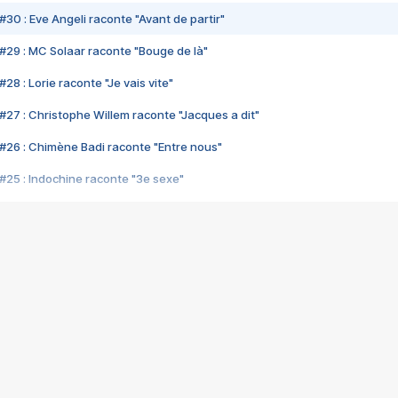
#30 : Eve Angeli raconte "Avant de partir"
#29 : MC Solaar raconte "Bouge de là"
28 : Lorie raconte "Je vais vite"
#27 : Christophe Willem raconte "Jacques a dit"
#26 : Chimène Badi raconte "Entre nous"
#25 : Indochine raconte "3e sexe"
#24 : Zaho raconte "C'est chelou"
#23 : Patrick Bruel raconte "Au café des délices"
#22 : Kyo raconte "Le chemin"
#21 : Nolwenn Leroy raconte "Cassé"
#20 : Patrick Hernandez raconte "Born to be alive"
#19 : Lorie raconte "Près de moi"