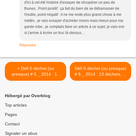
d'ici à cet été histoire d'essayer de récupérer un peu de
thunes...Point positif : ça fait du bien de se débarrasser de
l'inutile, point négatif : il ne me reste plus grand chose à me
mettre...je vais essayer d'acheter moins mais mieux pour ma
garde robe...je comptais faire un article à ce sujet, je vais voir
si j'arrive à écrire un truc là-dessus...
Répondre
< Défi 0 déchet (ou
Défi 0 déchet (ou presque)
presque) # 5 _ 2014 : 17
# 6 _ 2014 : 13 déchets, j'y
déchets
suis arrivée ! >
Hébergé par Overblog
Top articles
Pages
Contact
Signaler un abus